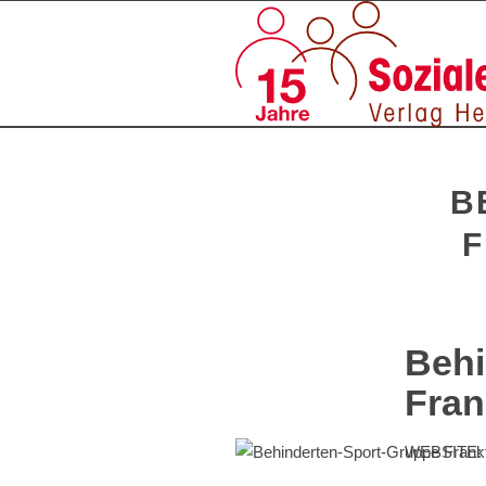
B
F
Behi
Fran
WEBSITE: