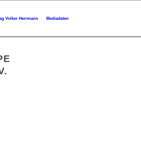
lag Volker Herrmann
Mediadaten
PE
V.