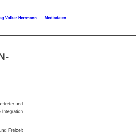
lag Volker Herrmann
Mediadaten
N-
ertreter und
 Integration
und Freizeit